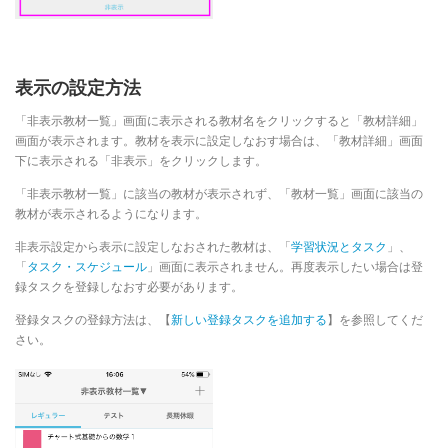
表示の設定方法
「非表示教材一覧」画面に表示される教材名をクリックすると「教材詳細」
画面が表示されます。教材を表示に設定しなおす場合は、「教材詳細」画面
下に表示される「非表示」をクリックします。
「非表示教材一覧」に該当の教材が表示されず、「教材一覧」画面に該当の
教材が表示されるようになります。
非表示設定から表示に設定しなおされた教材は、「
学習状況とタスク
」、
「
タスク・スケジュール
」画面に表示されません。再度表示したい場合は登
録タスクを登録しなおす必要があります。
登録タスクの登録方法は、【
新しい登録タスクを追加する
】を参照してくだ
さい。