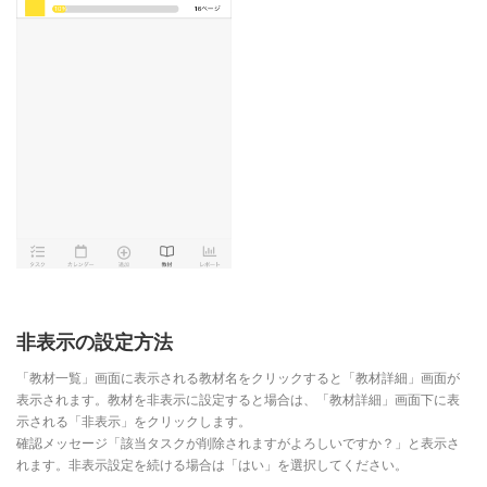
非表示の設定方法
「教材一覧」画面に表示される教材名をクリックすると「教材詳細」画面が
表示されます。教材を非表示に設定すると場合は、「教材詳細」画面下に表
示される「非表示」をクリックします。
確認メッセージ「該当タスクが削除されますがよろしいですか？」と表示さ
れます。非表示設定を続ける場合は「はい」を選択してください。