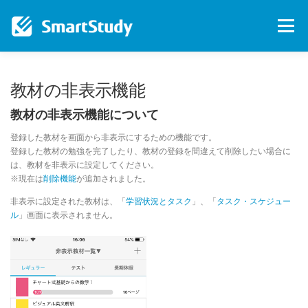
コ
ン
メニュー
テ
ン
ツ
へ
ホーム
SMARSTUDYのメソッド
教材の非表示機能
ス
キ
教材の非表示機能について
ッ
プ
学習管理が大事な理由
アプリの使い方
会社概要
登録した教材を画面から非表示にするための機能です。
登録した教材の勉強を完了したり、教材の登録を間違えて削除したい場合に
は、教材を非表示に設定してください。
※現在は
削除機能
が追加されました。
利用規約
お問い合わせ
非表示に設定された教材は、「
学習状況とタスク
」、「
タスク・スケジュー
ル
」画面に表示されません。