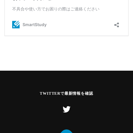
TWITTERで最新情報を確認