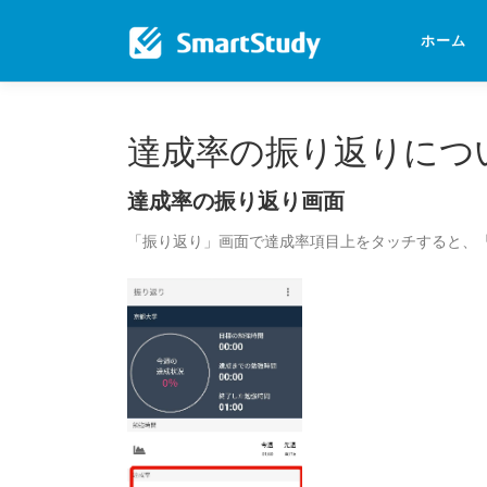
コ
ン
ホーム
テ
ン
ツ
へ
達成率の振り返りにつ
ス
キ
達成率の振り返り画面
ッ
プ
「振り返り」画面で達成率項目上をタッチすると、