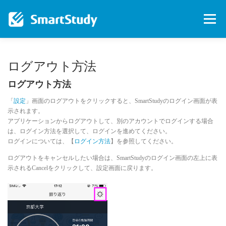
コ
ン
メニュー
テ
ン
ツ
へ
ホーム
SMARSTUDYのメソッド
ログアウト方法
ス
キ
ログアウト方法
ッ
プ
学習管理が大事な理由
アプリの使い方
会社概要
「
設定
」画面のログアウトをクリックすると、SmartStudyのログイン画面が表
示されます。
アプリケーションからログアウトして、別のアカウントでログインする場合
は、ログイン方法を選択して、ログインを進めてください。
利用規約
お問い合わせ
ログインについては、【
ログイン方法
】を参照してください。
ログアウトをキャンセルしたい場合は、SmartStudyのログイン画面の左上に表
示されるCancelをクリックして、設定画面に戻ります。